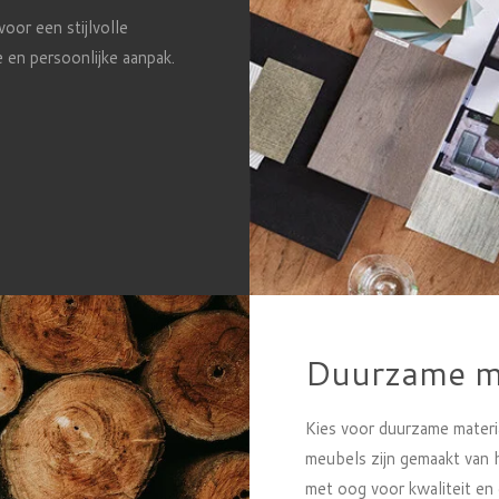
oor een stijlvolle
e en persoonlijke aanpak.
Duurzame ma
Kies voor duurzame materia
meubels zijn gemaakt van h
met oog voor kwaliteit en 