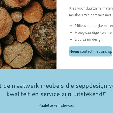
Kies voor duurzame materia
meubels zijn gemaakt met o
Milieuvriendelijke mater
Hoogwaardige kwalitei
Duurzaam design
Neem contact met ons op
t de maatwerk meubels die seppdesign v
kwaliteit en service zijn uitstekend!”
Paulette van Elewout